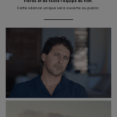
View
Flores et de toute l’équipe du film.
the
Cette séance unique sera ouverte au public.
FAQ