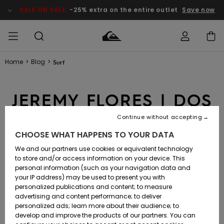
SALE ON SALE
-25% extra on the entire outlet
Save now
Home
>
Blog
>
Surf
Access my
MIEHET
Vaatteet
Vaatteet
Shop
Miesten
MiestenTalvivarusteet
Outlet
order
Lainelautailuvarusteet
MIEHILLE
JEREMY FLORES | DOS
LAPSET
Shipping
Lisätarvikkeet
Lisätarvikkeet
Uutuudet
Lasten
AU MUR
Lasten
Talvivarusteet
LASTEN
Continue without accepting
NAISTEN
Lainelautailuvarusteet
TUOTTEIDEN
Returns
CHOOSE WHAT HAPPENS TO YOUR DATA
Kengät ja
Kengät ja
Suosikit
SURF
28.5.2025
-
sandaalit
sandaalit
Naisten
SURF
We and our partners use cookies or equivalent technology
Payment
Highlights
Talvivarusteet
Outlet
to store and/or access information on your device. This
Women
personal information (such as your navigation data and
Snow
SNOW
your IP address) may be used to present you with
Gift Card
Surffaus /
Surffaus /
personalized publications and content; to measure
Vesi
Vesi
Yhteisö
Highlights
advertising and content performance; to deliver
SALE ON
personalized ads; learn more about their audience; to
Quiksilver
SALE
develop and improve the products of our partners. You can
Freedom